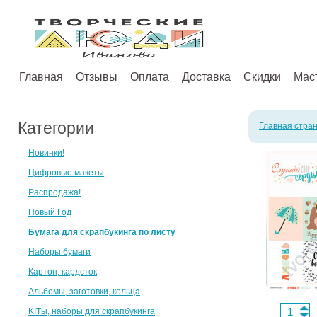
Главная
Отзывы
Оплата
Доставка
Скидки
Мас
Категории
Главная стра
Новинки!
Цифровые макеты
Распродажа!
Новый Год
Бумага для скрапбукинга по листу
Наборы бумаги
Картон, кардсток
Альбомы, заготовки, кольца
KITы, наборы для скрапбукинга