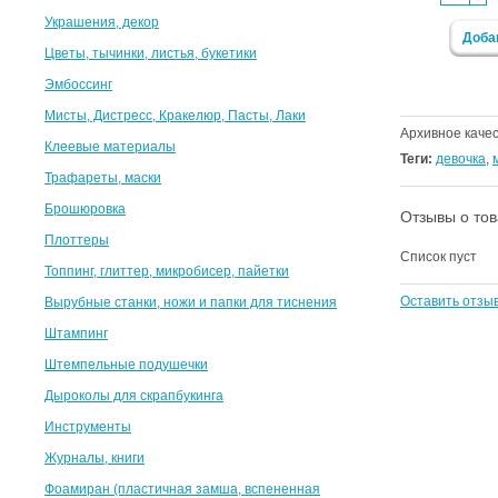
Украшения, декор
Доба
Цветы, тычинки, листья, букетики
Эмбоссинг
Мисты, Дистресс, Кракелюр, Пасты, Лаки
Архивное каче
Клеевые материалы
Теги:
девочка
,
Трафареты, маски
Брошюровка
Отзывы о то
Плоттеры
Список пуст
Топпинг, глиттер, микробисер, пайетки
Оставить отзы
Вырубные станки, ножи и папки для тиснения
Штампинг
Штемпельные подушечки
Дыроколы для скрапбукинга
Инструменты
Журналы, книги
Фоамиран (пластичная замша, вспененная