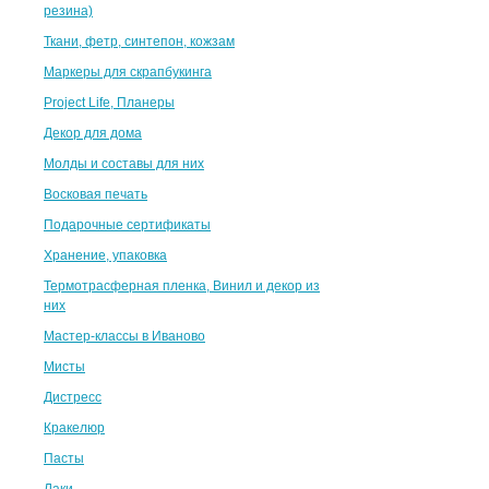
резина)
Ткани, фетр, синтепон, кожзам
Маркеры для скрапбукинга
Project Life, Планеры
Декор для дома
Молды и составы для них
Восковая печать
Подарочные сертификаты
Хранение, упаковка
Термотрасферная пленка, Винил и декор из
них
Мастер-классы в Иваново
Мисты
Дистресс
Кракелюр
Пасты