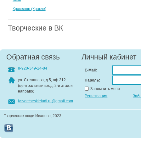
Лаки
Кракелюр (Кракле)
Творческие в ВК
Обратная связь
Личный кабинет
8-920-349-24-84
E-Mail:
ул. Степанова, д.5, оф.212
Пароль:
(центральный вход, 2-й этаж и
Запомнить меня
направо)
Регистрация
Заб
iv.tvorcheskieludi.ru@gmail.com
Творческие люди Иваново, 2023