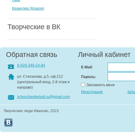
Лаки
Кракелюр (Кракле)
Творческие в ВК
Обратная связь
Личный кабинет
8-920-349-24-84
E-Mail:
ул. Степанова, д.5, оф.212
Пароль:
(центральный вход, 2-й этаж и
Запомнить меня
направо)
Регистрация
Заб
iv.tvorcheskieludi.ru@gmail.com
Творческие люди Иваново, 2023