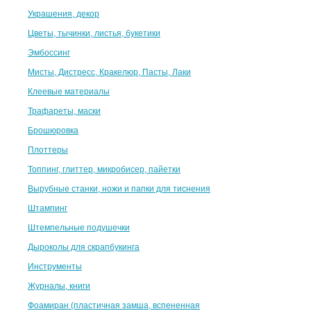
Украшения, декор
Цветы, тычинки, листья, букетики
Эмбоссинг
Мисты, Дистресс, Кракелюр, Пасты, Лаки
Клеевые материалы
Трафареты, маски
Брошюровка
Плоттеры
Топпинг, глиттер, микробисер, пайетки
Вырубные станки, ножи и папки для тиснения
Штампинг
Штемпельные подушечки
Дыроколы для скрапбукинга
Инструменты
Журналы, книги
Фоамиран (пластичная замша, вспененная