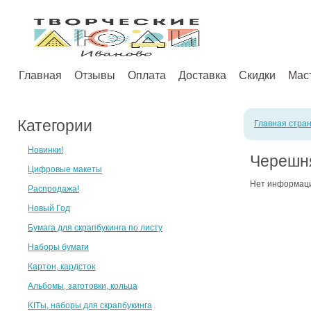
Главная
Отзывы
Оплата
Доставка
Скидки
Мас
Категории
Главная стра
Новинки!
Черешн
Цифровые макеты
Нет информац
Распродажа!
Новый Год
Бумага для скрапбукинга по листу
Наборы бумаги
Картон, кардсток
Альбомы, заготовки, кольца
KITы, наборы для скрапбукинга