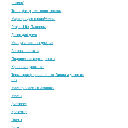
резина)
Ткани, фетр, синтепон, кожзам
Маркеры для скрапбукинга
Project Life, Планеры
Декор для дома
Молды и составы для них
Восковая печать
Подарочные сертификаты
Хранение, упаковка
Термотрасферная пленка, Винил и декор из
них
Мастер-классы в Иваново
Мисты
Дистресс
Кракелюр
Пасты