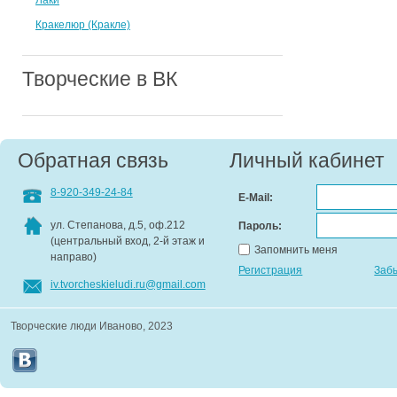
Лаки
Кракелюр (Кракле)
Творческие в ВК
Обратная связь
Личный кабинет
8-920-349-24-84
E-Mail:
ул. Степанова, д.5, оф.212
Пароль:
(центральный вход, 2-й этаж и
Запомнить меня
направо)
Регистрация
Заб
iv.tvorcheskieludi.ru@gmail.com
Творческие люди Иваново, 2023