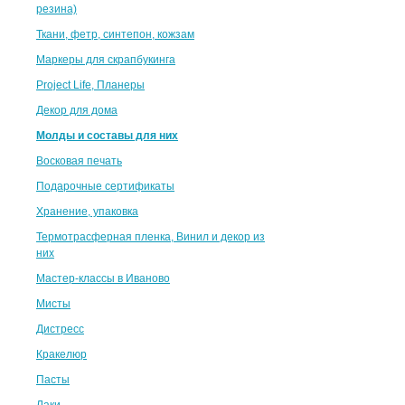
резина)
Ткани, фетр, синтепон, кожзам
Маркеры для скрапбукинга
Project Life, Планеры
Декор для дома
Молды и составы для них
Восковая печать
Подарочные сертификаты
Хранение, упаковка
Термотрасферная пленка, Винил и декор из
них
Мастер-классы в Иваново
Мисты
Дистресс
Кракелюр
Пасты