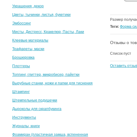
Украшения, декор
Цветы, тычинки, листья, букетики
Размер получа
Эмбоссинг
Теги:
Форма си
Мисты, Дистресс, Кракелюр, Пасты, Лаки
Клеевые материалы
Отзывы о то
Трафареты, маски
Список пуст
Брошюровка
Оставить отзы
Плоттеры
Топпинг, глиттер, микробисер, пайетки
Вырубные станки, ножи и папки для тиснения
Штампинг
Штемпельные подушечки
Дыроколы для скрапбукинга
Инструменты
Журналы, книги
Фоамиран (пластичная замша, вспененная