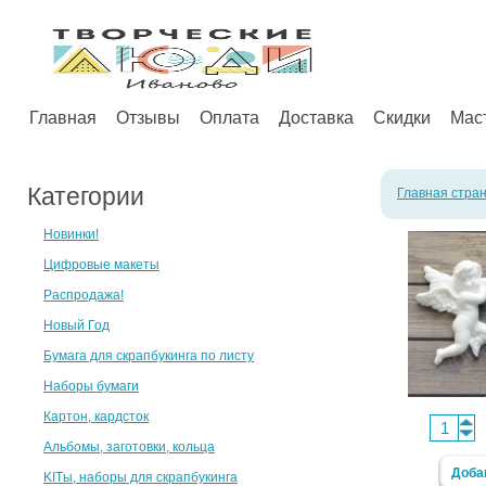
Главная
Отзывы
Оплата
Доставка
Скидки
Мас
Категории
Главная стра
Новинки!
Цифровые макеты
Распродажа!
Новый Год
Бумага для скрапбукинга по листу
Наборы бумаги
Картон, кардсток
Альбомы, заготовки, кольца
Доба
KITы, наборы для скрапбукинга