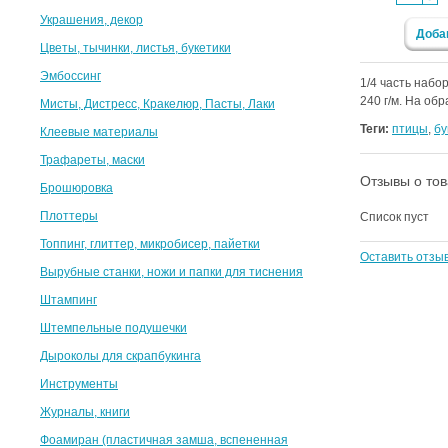
Украшения, декор
Доба
Цветы, тычинки, листья, букетики
Эмбоссинг
1/4 часть набо
240 г/м. На об
Мисты, Дистресс, Кракелюр, Пасты, Лаки
Теги:
птицы
,
бу
Клеевые материалы
Трафареты, маски
Отзывы о то
Брошюровка
Плоттеры
Список пуст
Топпинг, глиттер, микробисер, пайетки
Оставить отзы
Вырубные станки, ножи и папки для тиснения
Штампинг
Штемпельные подушечки
Дыроколы для скрапбукинга
Инструменты
Журналы, книги
Фоамиран (пластичная замша, вспененная