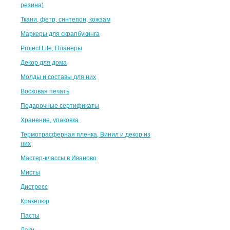
резина)
Ткани, фетр, синтепон, кожзам
Маркеры для скрапбукинга
Project Life, Планеры
Декор для дома
Молды и составы для них
Восковая печать
Подарочные сертификаты
Хранение, упаковка
Термотрасферная пленка, Винил и декор из
них
Мастер-классы в Иваново
Мисты
Дистресс
Кракелюр
Пасты