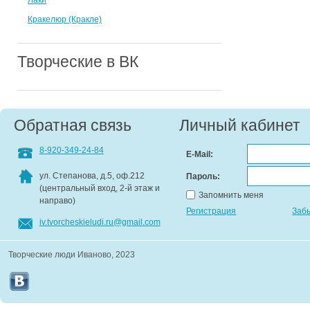
Лаки
Кракелюр (Кракле)
Творческие в ВК
Обратная связь
Личный кабинет
8-920-349-24-84
E-Mail:
ул. Степанова, д.5, оф.212
Пароль:
(центральный вход, 2-й этаж и
Запомнить меня
направо)
Регистрация
Заб
iv.tvorcheskieludi.ru@gmail.com
Творческие люди Иваново, 2023