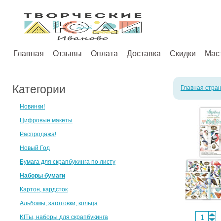
Главная
Отзывы
Оплата
Доставка
Скидки
Мас
Категории
Главная стра
Новинки!
Цифровые макеты
Распродажа!
Новый Год
Бумага для скрапбукинга по листу
Наборы бумаги
Картон, кардсток
Альбомы, заготовки, кольца
KITы, наборы для скрапбукинга