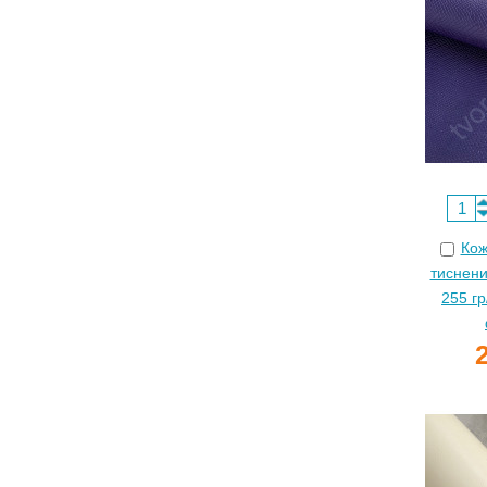
Кож
тиснени
255 гр