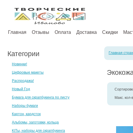
Главная
Отзывы
Оплата
Доставка
Скидки
Мас
Категории
Главная стра
Новинки!
Экокожа
Цифровые макеты
Распродажа!
Новый Год
Сортировк
Бумага для скрапбукинга по листу
Макс. кол-
Наборы бумаги
Картон, кардсток
Альбомы, заготовки, кольца
KITы, наборы для скрапбукинга