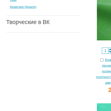
Лаки
Кракелюр (Кракле)
Творческие в ВК
Кож
тисне
поли
плотност
цве