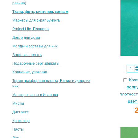
резина)
Ткани, фетр, синтепон, кожзам
Маркеры для скрапбукинга
Project Life, Планеры
Декор для дома
Молды и составы для них
Восковая печать
Подарочные сертификаты
Хранение, упаковка
Кож
Термотрасферная пленка, Винил и декор из
них
поли
плотност
Мастер-классы в Иваново
цвет
Мисты
Дистресс
Кракелюр
Пасты