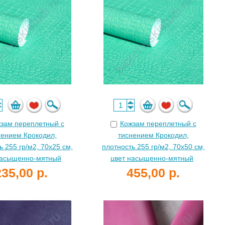
зам переплетный с
Кожзам переплетный с
нением Крокодил,
тиснением Крокодил,
ь 255 гр/м2, 70х25 см,
плотность 255 гр/м2, 70х50 см,
насыщенно-мятный
цвет насыщенно-мятный
235,00 р.
455,00 р.