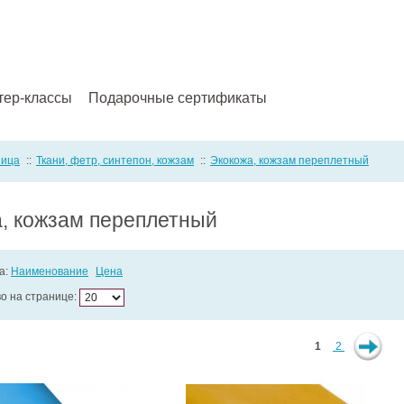
тер-классы
Подарочные сертификаты
ница
::
Ткани, фетр, синтепон, кожзам
::
Экокожа, кожзам переплетный
, кожзам переплетный
а:
Наименование
Цена
во на странице:
1
2