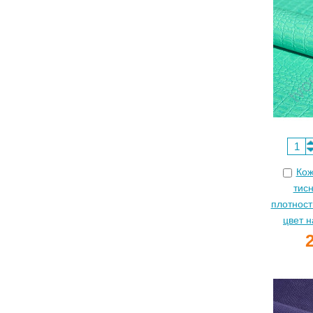
Кож
тис
плотност
цвет 