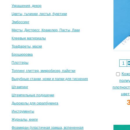
Украшения, декор
Цветы, тычинки, листья, букетики
Эмбоссинг
Мисты, Дистресс, Кракелюр, Пасты, Лаки
Клеевые материалы
Трафареты, маски
Брошюровка
Плоттеры
Топпинг, глиттер, микробисер, пайетки
Кож
Вырубные станки, ножи и папки для тиснения
поли
плотност
Штампинг
цвет
Штемпельные подушечки
Дыроколы для скрапбукинга
Инструменты
Журналы, книги
Фоамиран (пластичная замша, вспененная