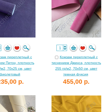
зам переплетный с
Кожзам переплетный с
ем Питон, плотность
тиснением Джинса, плотность
/м2, 70х25 см, цвет
255 гр/м2, 70х50 см, цвет
фиолетовый
темная фуксия
235,00 р.
455,00 р.