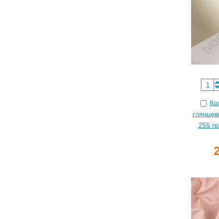
Ко
глянцев
255 гр