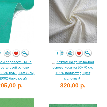
зам переплетный на
Кожзам на трикотажной
уретановой основе
основе Косичка 50х70 см,
ь 230 гр/м2, 50х35 см,
100% полиэстер, цвет
 B002-бирюзовый
молочный
205,00 р.
320,00 р.