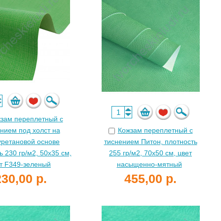
зам переплетный с
нием под холст на
Кожзам переплетный с
уретановой основе
тиснением Питон, плотность
ь 230 гр/м2, 50х35 см,
255 гр/м2, 70х50 см, цвет
т F349-зеленый
насыщенно-мятный
230,00 р.
455,00 р.