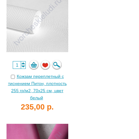
Кожзам переплетный с
тиснением Питон, плотность
255 гр/м2, 70х25 см, цвет
белый
235,00 р.