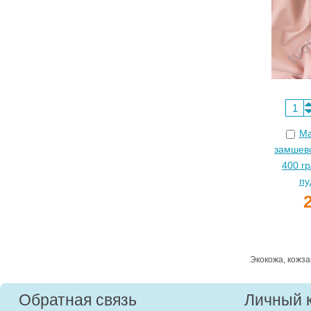
Ма
замшево
400 гр
пу
Экокожа, кожз
Обратная связь
Личный 